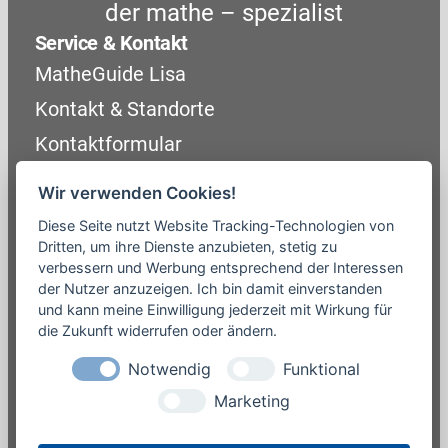
der mathe – spezialist
Service & Kontakt
MatheGuide Lisa
Kontakt & Standorte
Kontaktformular
Unternehmen
Wir verwenden Cookies!
Über uns
Diese Seite nutzt Website Tracking-Technologien von
Mathe-Trainer werden
Dritten, um ihre Dienste anzubieten, stetig zu
verbessern und Werbung entsprechend der Interessen
Wissensvorsprung (Blog)
der Nutzer anzuzeigen. Ich bin damit einverstanden
Presse / Medien
und kann meine Einwilligung jederzeit mit Wirkung für
Rechtliches
die Zukunft widerrufen oder ändern.
Impressum
Notwendig
Funktional
Datenschutzerklärung
Marketing
Unsere Angebote