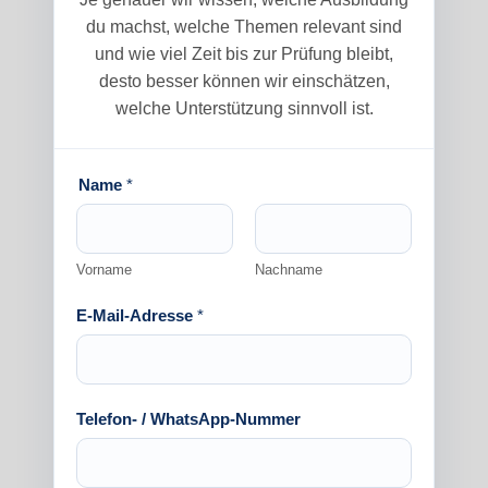
du machst, welche Themen relevant sind
und wie viel Zeit bis zur Prüfung bleibt,
desto besser können wir einschätzen,
welche Unterstützung sinnvoll ist.
Name
*
Vorname
Nachname
d
E-Mail-Adresse
*
i
e
W
o
Telefon- / WhatsApp-Nummer
b
e
i