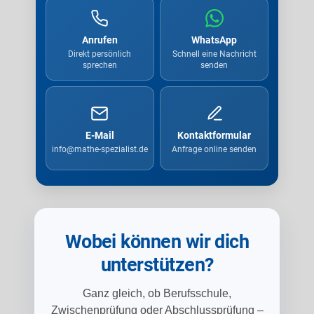
Anrufen
WhatsApp
Direkt persönlich
Schnell eine Nachricht
sprechen
senden
E-Mail
Kontaktformular
info@mathe-spezialist.de
Anfrage online senden
Wobei können wir dich
unterstützen?
Ganz gleich, ob Berufsschule,
Zwischenprüfung oder Abschlussprüfung –