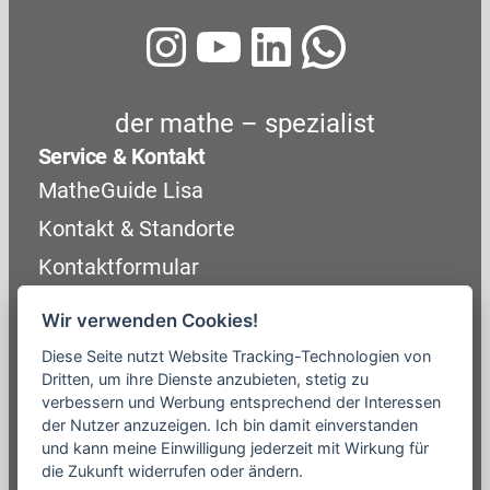
Instagram
YouTube
LinkedIn
WhatsA
der mathe – spezialist
Service & Kontakt
MatheGuide Lisa
Kontakt & Standorte
Kontaktformular
Unternehmen
Wir verwenden Cookies!
Über uns
Diese Seite nutzt Website Tracking-Technologien von
Mathe-Trainer werden
Dritten, um ihre Dienste anzubieten, stetig zu
verbessern und Werbung entsprechend der Interessen
Wissensvorsprung (Blog)
der Nutzer anzuzeigen. Ich bin damit einverstanden
Presse / Medien
und kann meine Einwilligung jederzeit mit Wirkung für
Rechtliches
die Zukunft widerrufen oder ändern.