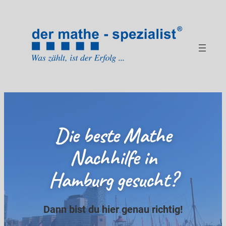
Zum
Inhalt
springen
Die beste Mathe
Nachhilfe in
Hamburg gesucht?
Dann bist du hier genau richtig!