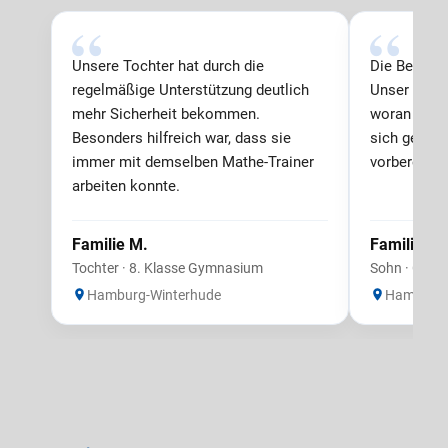
Unsere Tochter hat durch die
Die Beratun
regelmäßige Unterstützung deutlich
Unser Sohn 
mehr Sicherheit bekommen.
woran er ar
Besonders hilfreich war, dass sie
sich geziel
immer mit demselben Mathe-Trainer
vorbereiten
arbeiten konnte.
Familie M.
Familie K.
Tochter · 8. Klasse Gymnasium
Sohn · Obers
Hamburg-Winterhude
Hamburg-