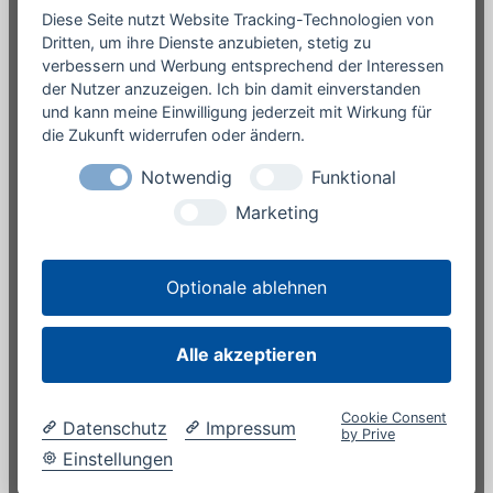
Diese Seite nutzt Website Tracking-Technologien von
Mathe-Trainer werden
Dritten, um ihre Dienste anzubieten, stetig zu
verbessern und Werbung entsprechend der Interessen
Wissensvorsprung (Blog)
der Nutzer anzuzeigen. Ich bin damit einverstanden
Presse / Medien
und kann meine Einwilligung jederzeit mit Wirkung für
Rechtliches
die Zukunft widerrufen oder ändern.
Impressum
Notwendig
Funktional
Datenschutzerklärung
Marketing
Unsere Angebote
Online-Shop
Optionale ablehnen
Warenkorb
Alle akzeptieren
®
© der mathe – spezialist
Bielefeld · Niedernstraße 18
Hannover · Freundallee 23
Cookie Consent
Datenschutz
Impressum
by Prive
Einstellungen