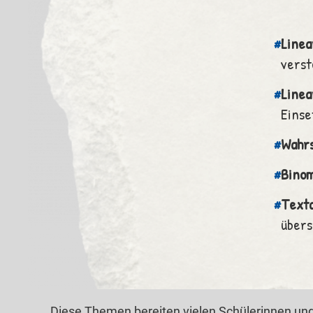
#
Linea
verst
#
Linea
Einse
#
Wahrs
#
Bino
#
Text
über
Diese Themen bereiten vielen Schülerinnen und