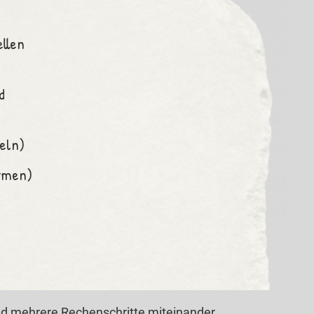
ellen
d
eln)
rmen)
und mehrere Rechenschritte miteinander