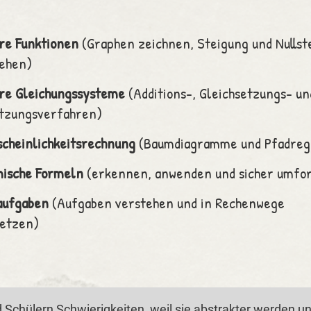
re Funktionen
(Graphen zeichnen, Steigung und Nullst
ehen)
re Gleichungssysteme
(Additions-, Gleichsetzungs- un
tzungsverfahren)
cheinlichkeitsrechnung
(Baumdiagramme und Pfadreg
mische Formeln
(erkennen, anwenden und sicher umfo
aufgaben
(Aufgaben verstehen und in Rechenwege
setzen)
 Schülern Schwierigkeiten, weil sie abstrakter werden 