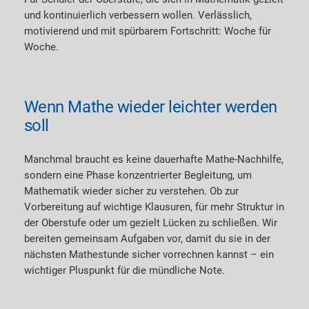
n
und kontinuierlich verbessern wollen. Verlässlich,
g
motivierend und mit spürbarem Fortschritt: Woche für
O
Woche.
b
e
r
s
Wenn Mathe wieder leichter werden
t
soll
u
f
Manchmal braucht es keine dauerhafte Mathe-Nachhilfe,
e
sondern eine Phase konzentrierter Begleitung, um
–
Mathematik wieder sicher zu verstehen. Ob zur
6
Vorbereitung auf wichtige Klausuren, für mehr Struktur in
M
der Oberstufe oder um gezielt Lücken zu schließen. Wir
o
bereiten gemeinsam Aufgaben vor, damit du sie in der
n
nächsten Mathestunde sicher vorrechnen kannst – ein
a
wichtiger Pluspunkt für die mündliche Note.
t
e