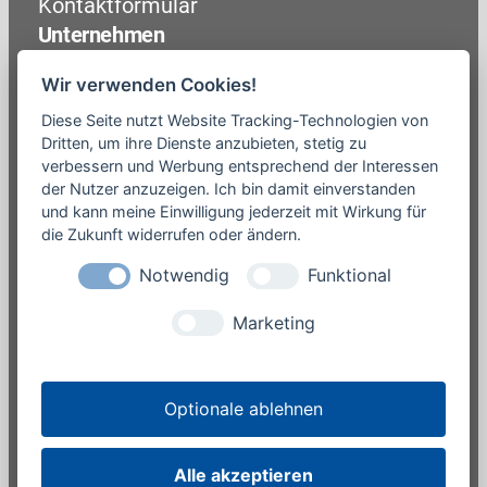
Kontaktformular
Unternehmen
Über uns
Wir verwenden Cookies!
Mathe-Trainer werden
Diese Seite nutzt Website Tracking-Technologien von
Wissensvorsprung (Blog)
Dritten, um ihre Dienste anzubieten, stetig zu
verbessern und Werbung entsprechend der Interessen
Presse / Medien
der Nutzer anzuzeigen. Ich bin damit einverstanden
Rechtliches
und kann meine Einwilligung jederzeit mit Wirkung für
die Zukunft widerrufen oder ändern.
Impressum
Notwendig
Funktional
Datenschutzerklärung
Unsere Angebote
Marketing
Online-Shop
Warenkorb
Optionale ablehnen
®
© der mathe – spezialist
Bielefeld · Niedernstraße 18
Alle akzeptieren
Hannover · Freundallee 23