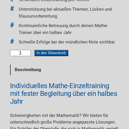
Unterstützung bei aktuellen Themen, Lücken und
Klausurvorbereitung
Kontinuierliche Betreuung durch deinen Mathe-
Trainer über ein halbes Jahr
Schnelle Erfolge bei der mündlichen Note sichtbar
M
In den Warenkorb
a
t
Beschreibung
h
e
Individuelles Mathe-Einzeltraining
-
mit fester Begleitung über ein halbes
T
r
Jahr
a
i
Schwierigkeiten mit der Mathematik? Wir bieten für
n
unterschiedlich große Probleme angepasste Lösungen.
i
Für Schüler der Oberstufe, die sich in Mathematik gezielt