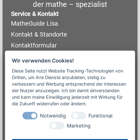
der mathe – spezialist
Service & Kontakt
MatheGuide Lisa
Kontakt & Standorte
Kontaktformular
Unternehmen
Wir verwenden Cookies!
Über uns
Diese Seite nutzt Website Tracking-Technologien von
Mathe-Trainer werden
Dritten, um ihre Dienste anzubieten, stetig zu
verbessern und Werbung entsprechend der Interessen
Wissensvorsprung (Blog)
der Nutzer anzuzeigen. Ich bin damit einverstanden
Presse / Medien
und kann meine Einwilligung jederzeit mit Wirkung für
Rechtliches
die Zukunft widerrufen oder ändern.
Impressum
Notwendig
Funktional
Datenschutzerklärung
Marketing
Unsere Angebote